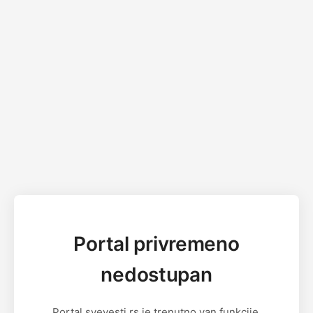
Portal privremeno
nedostupan
Portal svevesti.rs je trenutno van funkcije.