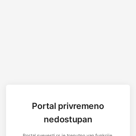
Portal privremeno
nedostupan
Portal svevesti.rs je trenutno van funkcije.