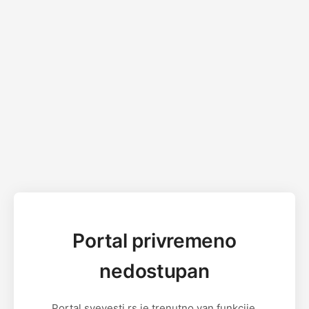
Portal privremeno
nedostupan
Portal svevesti.rs je trenutno van funkcije.