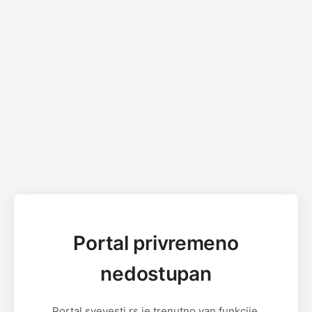
Portal privremeno
nedostupan
Portal svevesti.rs je trenutno van funkcije.