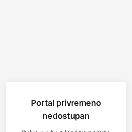
Portal privremeno
nedostupan
Portal svevesti.rs je trenutno van funkcije.