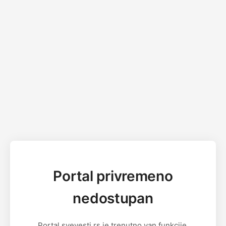
Portal privremeno
nedostupan
Portal svevesti.rs je trenutno van funkcije.