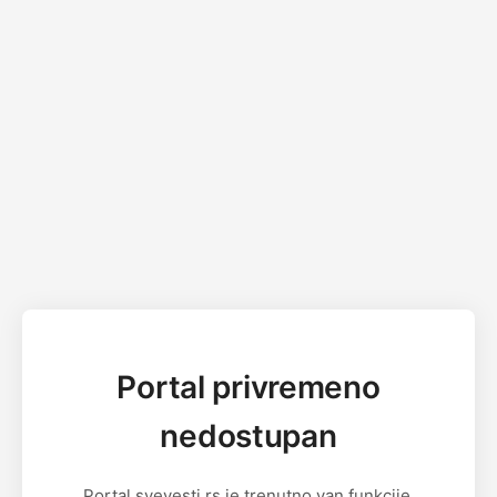
Portal privremeno
nedostupan
Portal svevesti.rs je trenutno van funkcije.