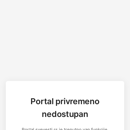
Portal privremeno
nedostupan
Portal svevesti.rs je trenutno van funkcije.