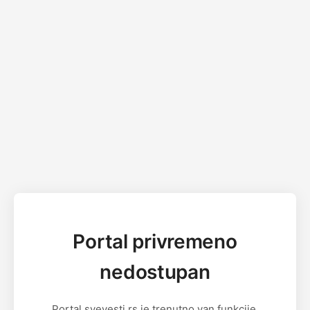
Portal privremeno
nedostupan
Portal svevesti.rs je trenutno van funkcije.