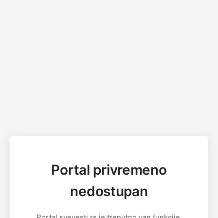
Portal privremeno
nedostupan
Portal svevesti.rs je trenutno van funkcije.