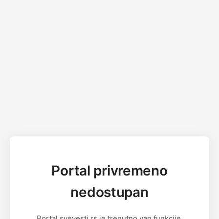
Portal privremeno
nedostupan
Portal svevesti.rs je trenutno van funkcije.