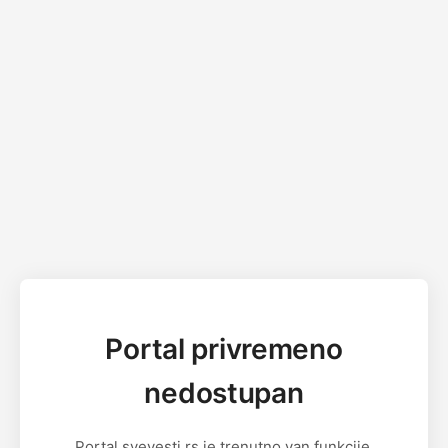
Portal privremeno
nedostupan
Portal svevesti.rs je trenutno van funkcije.