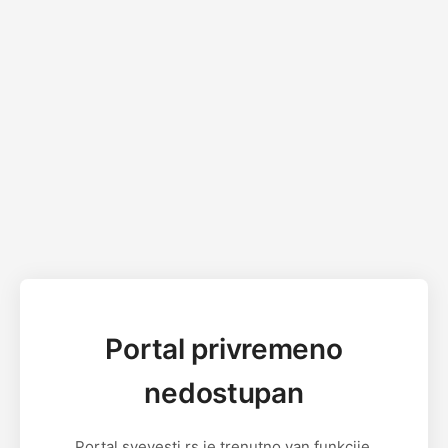
Portal privremeno
nedostupan
Portal svevesti.rs je trenutno van funkcije.