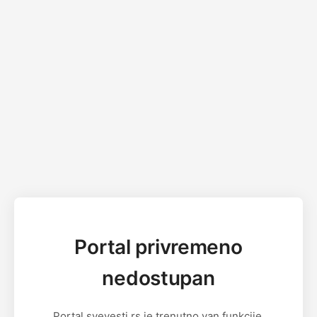
Portal privremeno
nedostupan
Portal svevesti.rs je trenutno van funkcije.