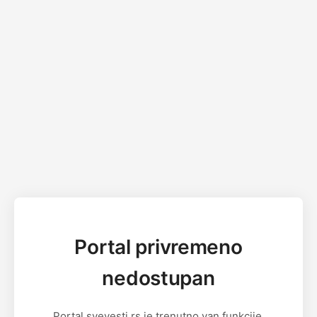
Portal privremeno
nedostupan
Portal svevesti.rs je trenutno van funkcije.