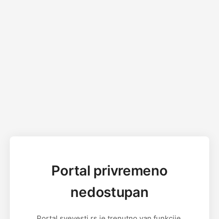
Portal privremeno
nedostupan
Portal svevesti.rs je trenutno van funkcije.