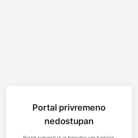
Portal privremeno
nedostupan
Portal svevesti.rs je trenutno van funkcije.