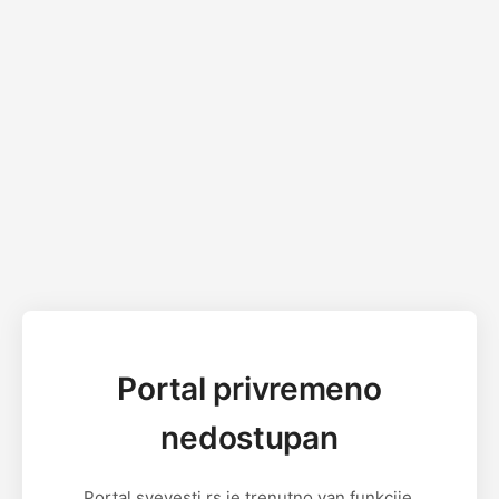
Portal privremeno
nedostupan
Portal svevesti.rs je trenutno van funkcije.