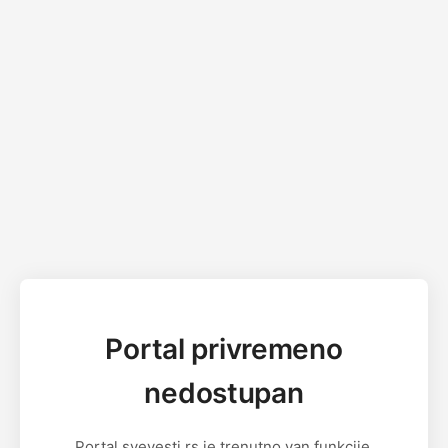
Portal privremeno
nedostupan
Portal svevesti.rs je trenutno van funkcije.