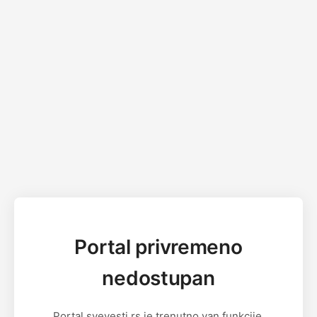
Portal privremeno
nedostupan
Portal svevesti.rs je trenutno van funkcije.