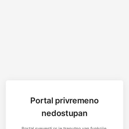
Portal privremeno
nedostupan
Portal svevesti.rs je trenutno van funkcije.