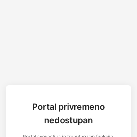
Portal privremeno
nedostupan
Portal svevesti.rs je trenutno van funkcije.