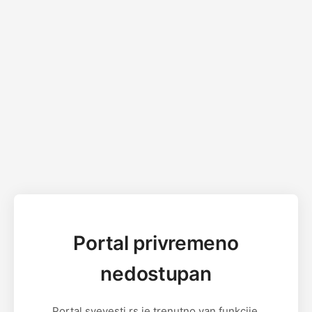
Portal privremeno
nedostupan
Portal svevesti.rs je trenutno van funkcije.