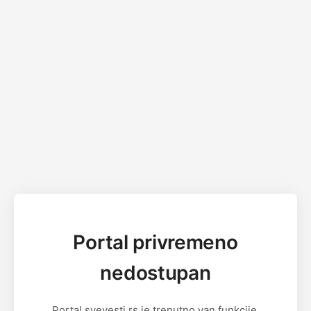
Portal privremeno
nedostupan
Portal svevesti.rs je trenutno van funkcije.