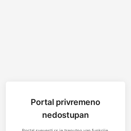
Portal privremeno
nedostupan
Portal svevesti.rs je trenutno van funkcije.