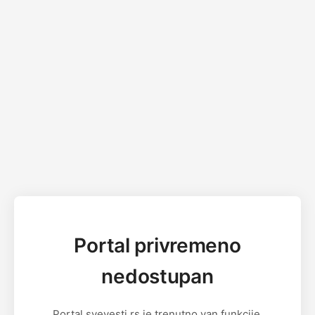
Portal privremeno
nedostupan
Portal svevesti.rs je trenutno van funkcije.