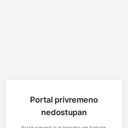
Portal privremeno
nedostupan
Portal svevesti.rs je trenutno van funkcije.