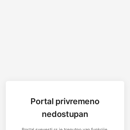
Portal privremeno
nedostupan
Portal svevesti.rs je trenutno van funkcije.