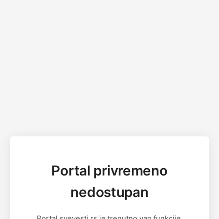
Portal privremeno
nedostupan
Portal svevesti.rs je trenutno van funkcije.