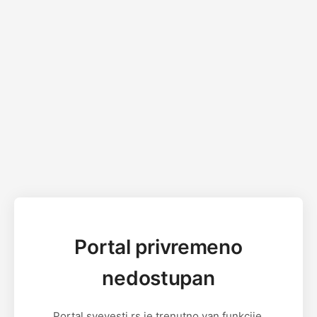
Portal privremeno
nedostupan
Portal svevesti.rs je trenutno van funkcije.