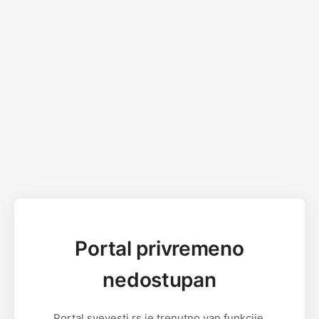
Portal privremeno
nedostupan
Portal svevesti.rs je trenutno van funkcije.