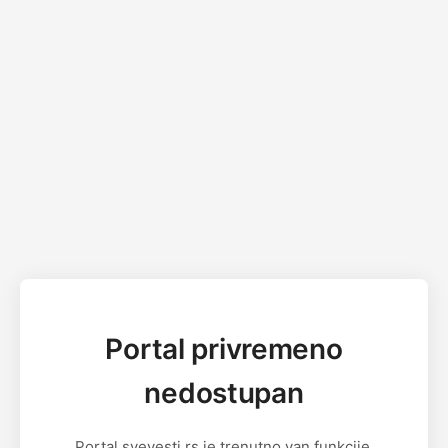
Portal privremeno
nedostupan
Portal svevesti.rs je trenutno van funkcije.