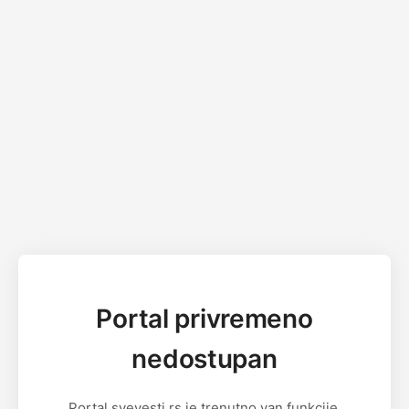
Portal privremeno
nedostupan
Portal svevesti.rs je trenutno van funkcije.