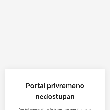
Portal privremeno
nedostupan
Portal svevesti.rs je trenutno van funkcije.