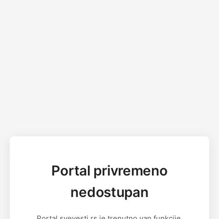
Portal privremeno
nedostupan
Portal svevesti.rs je trenutno van funkcije.