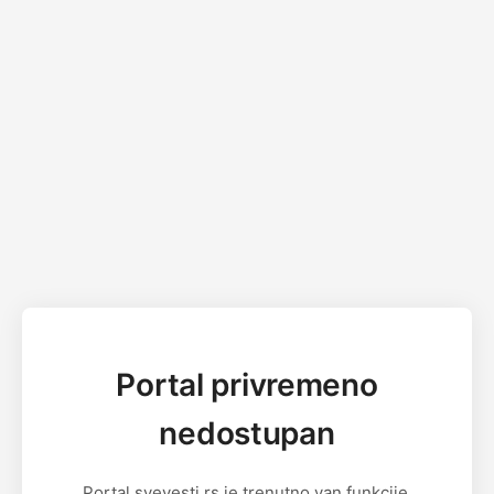
Portal privremeno
nedostupan
Portal svevesti.rs je trenutno van funkcije.