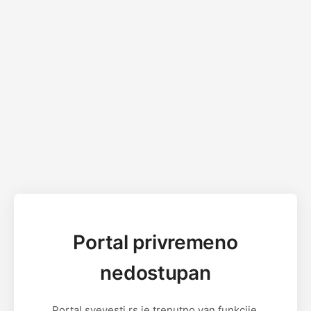
Portal privremeno
nedostupan
Portal svevesti.rs je trenutno van funkcije.