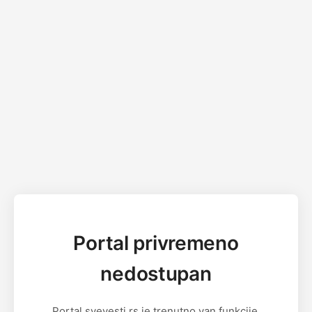
Portal privremeno
nedostupan
Portal svevesti.rs je trenutno van funkcije.