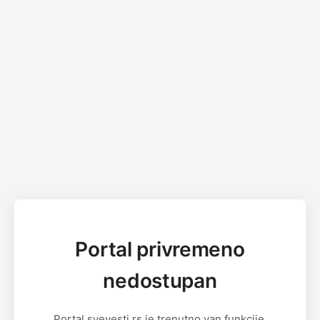
Portal privremeno
nedostupan
Portal svevesti.rs je trenutno van funkcije.