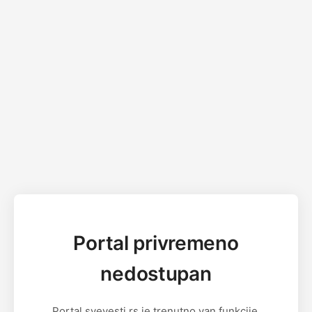
Portal privremeno
nedostupan
Portal svevesti.rs je trenutno van funkcije.