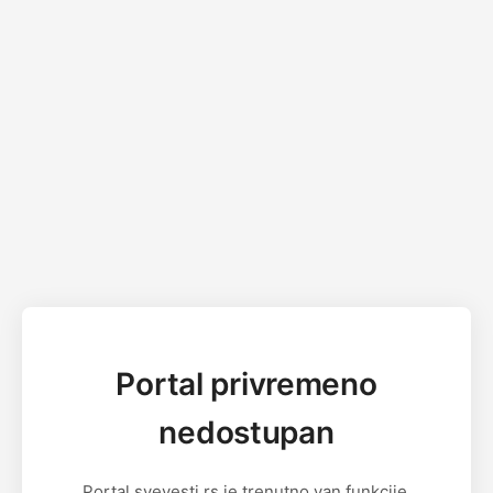
Portal privremeno
nedostupan
Portal svevesti.rs je trenutno van funkcije.