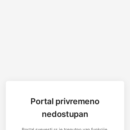
Portal privremeno
nedostupan
Portal svevesti.rs je trenutno van funkcije.