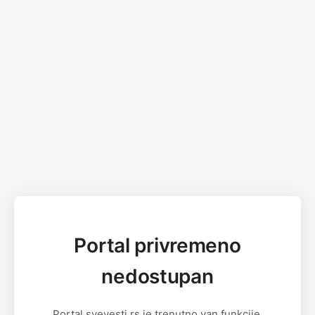
Portal privremeno
nedostupan
Portal svevesti.rs je trenutno van funkcije.