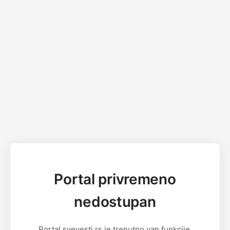
Portal privremeno
nedostupan
Portal svevesti.rs je trenutno van funkcije.