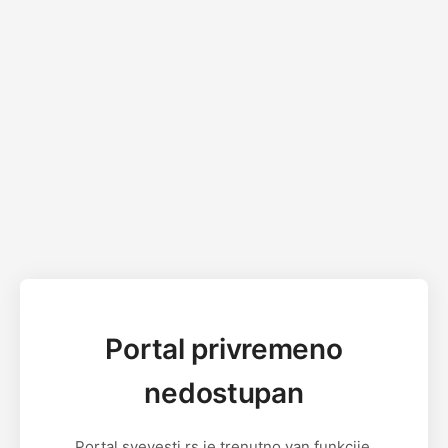
Portal privremeno
nedostupan
Portal svevesti.rs je trenutno van funkcije.