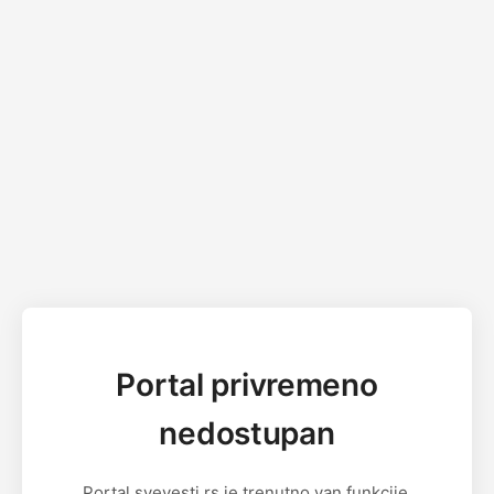
Portal privremeno
nedostupan
Portal svevesti.rs je trenutno van funkcije.