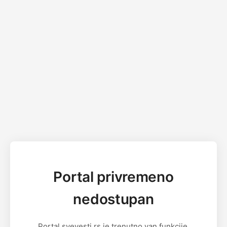
Portal privremeno
nedostupan
Portal svevesti.rs je trenutno van funkcije.