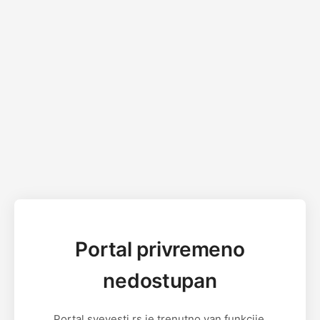
Portal privremeno
nedostupan
Portal svevesti.rs je trenutno van funkcije.