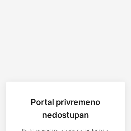
Portal privremeno
nedostupan
Portal svevesti.rs je trenutno van funkcije.