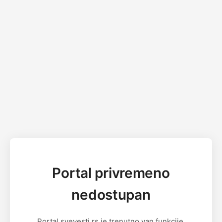
Portal privremeno
nedostupan
Portal svevesti.rs je trenutno van funkcije.